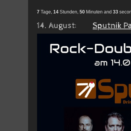
7
Tage,
14
Stunden,
50
Minuten and
32
seco
14. August:
Sputnik P