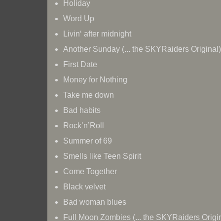
Holiday
Word Up
Livin‘ after midnight
Another Sunday (... the SKYRaiders Original)
First Date
Money for Nothing
Take me down
Bad habits
Rock’n’Roll
Summer of 69
Smells like Teen Spirit
Come Together
Black velvet
Bad woman blues
Full Moon Zombies (... the SKYRaiders Origi