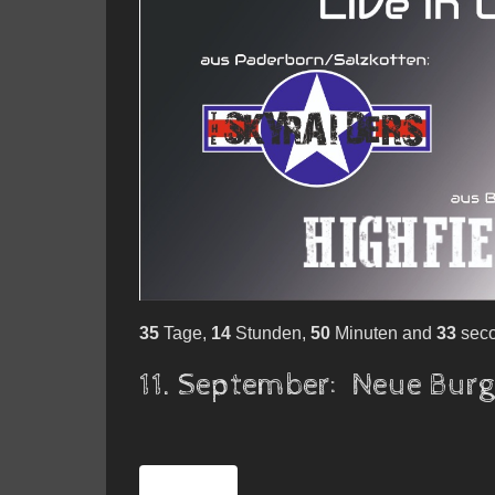
35
Tage,
14
Stunden,
50
Minuten and
32
sec
11. September: Neue Burg 
Vorheriger Beitrag: Rauschfeld LIVE 2026
Zurück