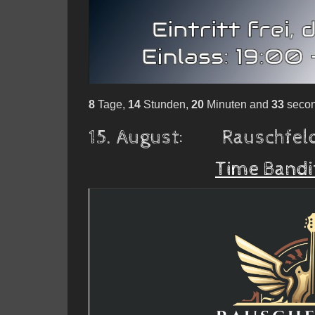
8
Tage,
14
Stunden,
20
Minuten and
32
seco
15. August: Rauschfeld
Time Bandi