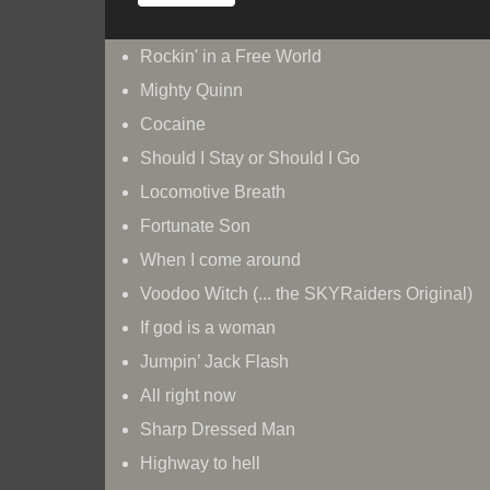
Rockin' in a Free World
Mighty Quinn
Cocaine
Should I Stay or Should I Go
Locomotive Breath
Fortunate Son
When I come around
Voodoo Witch (... the SKYRaiders Original)
If god is a woman
Jumpin’ Jack Flash
All right now
Sharp Dressed Man
Highway to hell