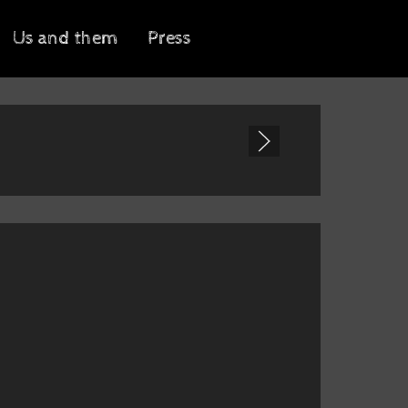
Us and them
Press