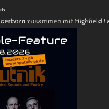
nds
aderborn
zusammen mit
Highfield 