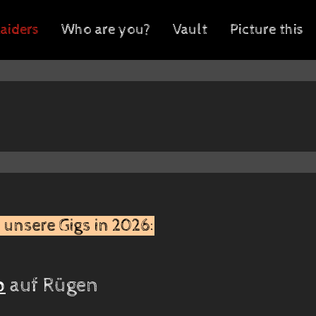
aiders
Who are you?
Vault
Picture this
 unsere Gigs in 2026:
p
auf Rügen