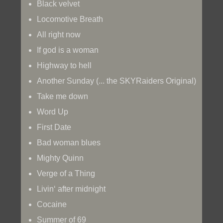
Black velvet
Locomotive Breath
All right now
If god is a woman
Highway to hell
Another Sunday (... the SKYRaiders Original)
Take me down
Word Up
First Date
Bad woman blues
Mighty Quinn
Verge of a Thing
Livin‘ after midnight
Cocaine
Summer of 69